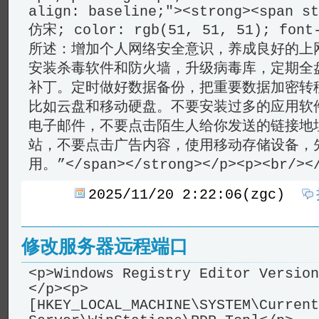
2025/11/20 2:22:06(zgc)
修改服务器远程端口
<p>Windows Registry Editor Version
</p><p>
[HKEY_LOCAL_MACHINE\SYSTEM\Current