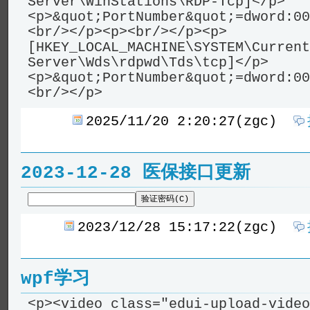
Server\WinStations\RDP-Tcp]</p>
<p>&quot;PortNumber&quot;=dword:00
<br/></p><p><br/></p><p>
[HKEY_LOCAL_MACHINE\SYSTEM\Current
Server\Wds\rdpwd\Tds\tcp]</p>
<p>&quot;PortNumber&quot;=dword:00
<br/></p>
2025/11/20 2:20:27(zgc)
2023-12-28 医保接口更新
验证密码(C)
2023/12/28 15:17:22(zgc)
wpf学习
<p><video class="edui-upload-video