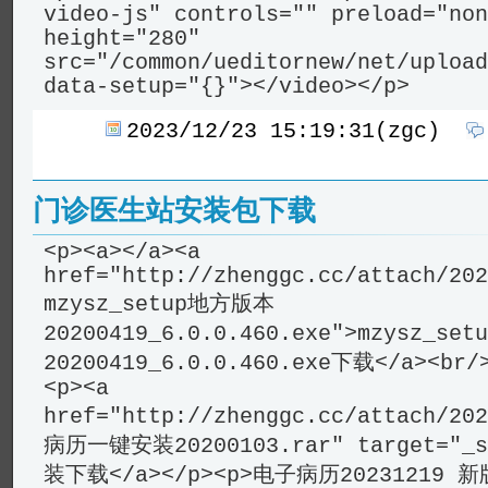
video-js" controls="" preload="non
height="280"
src="/common/ueditornew/net/upload
data-setup="{}"></video></p>
2023/12/23 15:19:31(zgc)
门诊医生站安装包下载
<p><a></a><a
href="http://zhenggc.cc/attach/202
mzysz_setup地方版本
20200419_6.0.0.460.exe">mzysz_s
20200419_6.0.0.460.exe下载</a><br/>
<p><a
href="http://zhenggc.cc/attach/20
病历一键安装20200103.rar" target="
装下载</a></p><p>电子病历20231219 新版