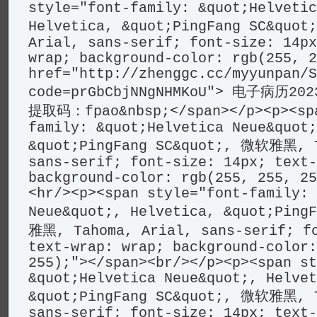
style="font-family: &quot;Helvetic
Helvetica, &quot;PingFang SC&quo
Arial, sans-serif; font-size: 14px
wrap; background-color: rgb(255, 2
href="http://zhenggc.cc/myyunpan/S
code=prGbCbjNNgNHMKoU"> 电子病历20
提取码：fpao&nbsp;</span></p><p><spa
family: &quot;Helvetica Neue&quot;
&quot;PingFang SC&quot;, 微软雅黑, T
sans-serif; font-size: 14px; text-
background-color: rgb(255, 255, 25
<hr/><p><span style="font-family: 
Neue&quot;, Helvetica, &quot;Ping
雅黑, Tahoma, Arial, sans-serif; fo
text-wrap: wrap; background-color:
255);"></span><br/></p><p><span st
&quot;Helvetica Neue&quot;, Helvet
&quot;PingFang SC&quot;, 微软雅黑, T
sans-serif; font-size: 14px; text-