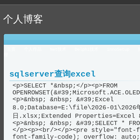
个人博客
主页
个人作品
Net技术
Delphi技术
innoSetup
理
sqlserver查询excel
<p>SELECT *&nbsp;</p><p>FROM
OPENROWSET(&#39;Microsoft.ACE.OLED
<p>&nbsp; &nbsp; &#39;Excel
8.0;Database=E:\file\2026-01\202
日.xlsx;Extended Properties=Excel 
<p>&nbsp; &nbsp; &#39;SELECT * FRO
</p><p><br/></p><pre style="font-f
font-family-code); overflow: auto;