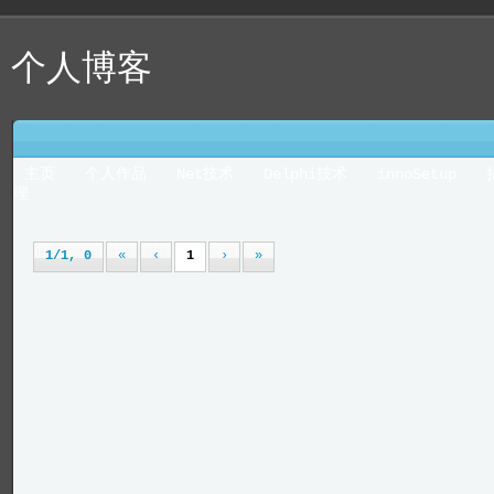
个人博客
主页
个人作品
Net技术
Delphi技术
innoSetup
理
1/1, 0
«
‹
1
›
»